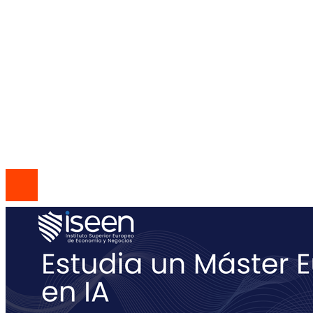
horas por convicción social
Mapa Del Sitio
Política de Privacidad
Quiénes Somos
Contacto
© 2026 Todos los derechos reservados | Codice Empresa
Group