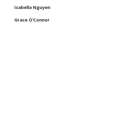
Isabella Nguyen
Grace O’Connor
Categorías
Ciencia y tecnología
Cultura y ocio
Inversiones y negocios
Responsabilidad social
Tendencias
Hace 3 días
Fondos de inversión que marcaron un antes y un