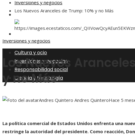
Inversiones y negocios
Los Nuevos Aranceles de Trump: 10% y no Más
Responsabilidad social
Ciencia y tecnología
Inversiones y negocios
Cultura y ocio
Los Nuevos Aranceles
Inversiones y negocios
Responsabilidad social
y no Más
Ciencia y tecnología
Andres Quintero Andres Quintero
Hace 5 mes
La política comercial de Estados Unidos enfrenta una nuev
restringe la autoridad del presidente. Como reacción, Do