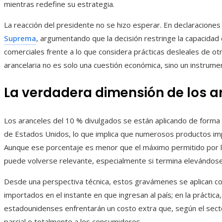
mientras redefine su estrategia.
La reacción del presidente no se hizo esperar. En declaraciones p
Suprema
, argumentando que la decisión restringe la capacidad
comerciales frente a lo que considera prácticas desleales de ot
arancelaria no es solo una cuestión económica, sino un instrumen
La verdadera dimensión de los a
Los aranceles del 10 % divulgados se están aplicando de forma 
de Estados Unidos, lo que implica que numerosos productos imp
Aunque ese porcentaje es menor que el máximo permitido por la
puede volverse relevante, especialmente si termina elevándose
Desde una perspectiva técnica, estos gravámenes se aplican co
importados en el instante en que ingresan al país; en la práctic
estadounidenses enfrentarán un costo extra que, según el secto
parcial o totalmente a los consumidores.