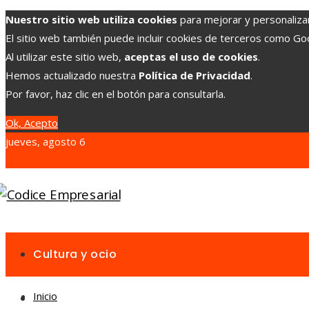
Nuestro sitio web utiliza cookies
para mejorar y personalizar 
El sitio web también puede incluir cookies de terceros como G
Al utilizar este sitio web,
aceptas el uso de cookies
.
Hemos actualizado nuestra
Política de Privacidad
.
Por favor, haz clic en el botón para consultarla.
Ok, Acepto
jueves, agosto 6
Cultura y ocio
Inicio
Inversiones y negocios