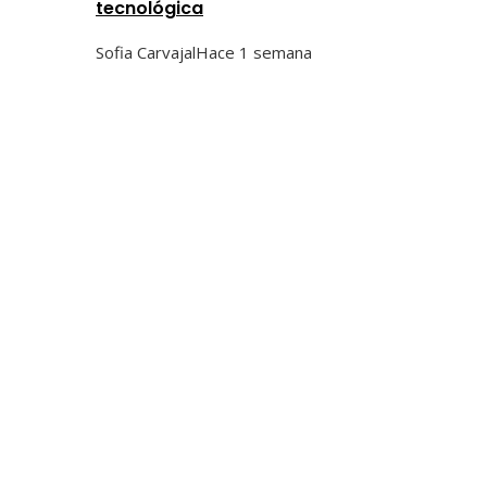
tecnológica
Sofia Carvajal
Hace 1 semana
Categorías
Ciencia y tecnología
Cultura y ocio
Inversiones y negocios
Responsabilidad social
Tendencias
Hace 1 día
Fondos de inversión que marcaron un antes y un
después en la gestión