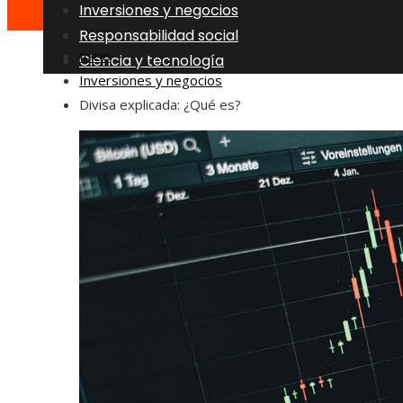
Inversiones y negocios
Responsabilidad social
Inicio
Ciencia y tecnología
Inversiones y negocios
Divisa explicada: ¿Qué es?