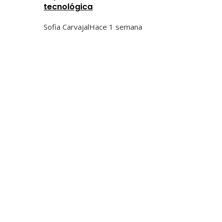
tecnológica
Sofia Carvajal
Hace 1 semana
Categorías
Ciencia y tecnología
Cultura y ocio
Inversiones y negocios
Responsabilidad social
Tendencias
Hace 3 días
Fondos de inversión que marcaron un antes y un
después en la gestión