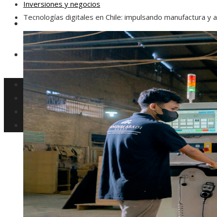
Inversiones y negocios
Tecnologías digitales en Chile: impulsando manufactura y 
Responsabilidad social
Ciencia y tecnología
Cultura y ocio
Inversiones y negocios
Responsabilidad social
Ciencia y tecnología