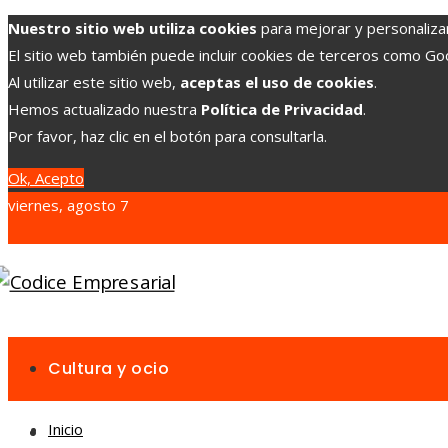
Nuestro sitio web utiliza cookies
para mejorar y personalizar 
El sitio web también puede incluir cookies de terceros como G
Al utilizar este sitio web,
aceptas el uso de cookies
.
Hemos actualizado nuestra
Política de Privacidad
.
Por favor, haz clic en el botón para consultarla.
Ok, Acepto
viernes, agosto 7
Cultura y ocio
Inicio
Inversiones y negocios