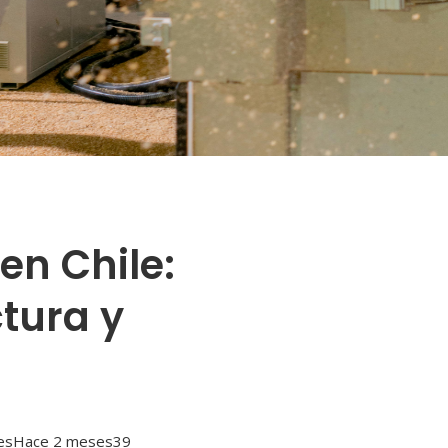
en Chile:
tura y
es
Hace 2 meses
39