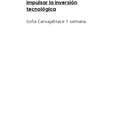
impulsar la inversión
tecnológica
Sofia Carvajal
Hace 1 semana
Categorías
Ciencia y tecnología
Cultura y ocio
Inversiones y negocios
Responsabilidad social
Tendencias
Hace 3 días
Fondos de inversión que marcaron un antes y un