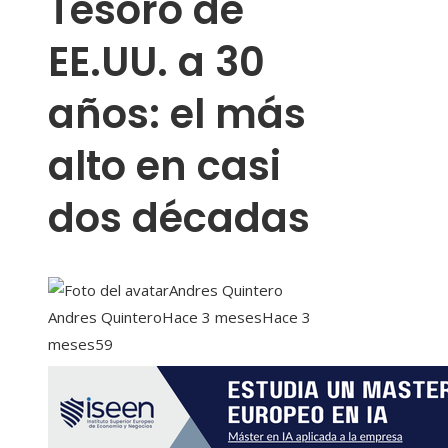
Tesoro de
EE.UU. a 30
años: el más
alto en casi
dos décadas
Andres Quintero
Andres Quintero
Hace 3 meses
Hace 3
meses
59