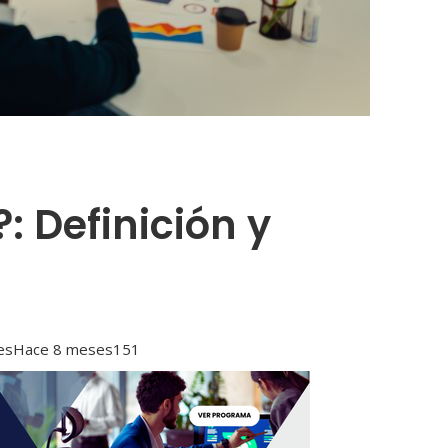
: Definición y
es
Hace 8 meses
151