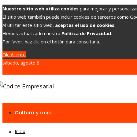
Nuestro sitio web utiliza cookies
para mejorar y personalizar 
El sitio web también puede incluir cookies de terceros como G
Al utilizar este sitio web,
aceptas el uso de cookies
.
Hemos actualizado nuestra
Política de Privacidad
.
Por favor, haz clic en el botón para consultarla.
Ok, Acepto
sábado, agosto 8
Cultura y ocio
Inicio
Inversiones y negocios