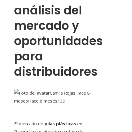
análisis del
mercado y
oportunidades
para
distribuidores
Camila Rojas
Hace 8
meses
Hace 8 meses
139
El mercado de
pilas plásticas
en
Panamá ha mantenido un ritmo de