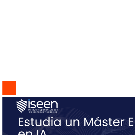
Empresas que adoptaron la jornada laboral de 
horas por convicción social
Mapa Del Sitio
Política de Privacidad
Quiénes Somos
Contacto
© 2026 Todos los derechos reservados | Codice Empresa
Group