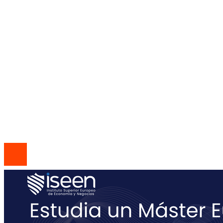
Las 10 empresas que alcanzaron los valores
bursátiles más altos en su auge histórico
Mapa Del Sitio
Política de Privacidad
Quiénes Somos
Contacto
© 2026 Todos los derechos reservados | Codice Empresa
Group