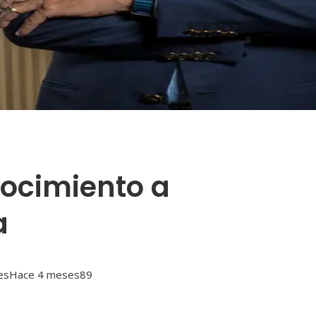
ocimiento a
a
es
Hace 4 meses
89