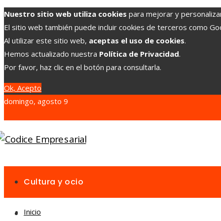
Nuestro sitio web utiliza cookies
para mejorar y personalizar 
El sitio web también puede incluir cookies de terceros como G
Al utilizar este sitio web,
aceptas el uso de cookies
.
Hemos actualizado nuestra
Política de Privacidad
.
Por favor, haz clic en el botón para consultarla.
Ok, Acepto
domingo, agosto 9
Cultura y ocio
Inicio
Inversiones y negocios