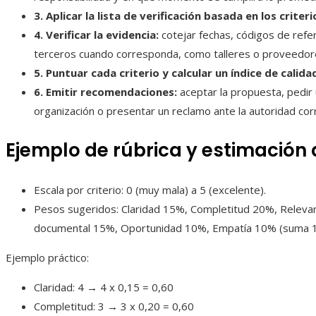
3. Aplicar la lista de verificación basada en los criter
4. Verificar la evidencia:
cotejar fechas, códigos de refe
terceros cuando corresponda, como talleres o proveedor
5. Puntuar cada criterio y calcular un índice de calida
6. Emitir recomendaciones:
aceptar la propuesta, pedir u
organización o presentar un reclamo ante la autoridad co
Ejemplo de rúbrica y estimación 
Escala por criterio: 0 (muy mala) a 5 (excelente).
Pesos sugeridos: Claridad 15%, Completitud 20%, Releva
documental 15%, Oportunidad 10%, Empatía 10% (suma 
Ejemplo práctico:
Claridad: 4 → 4 x 0,15 = 0,60
Completitud: 3 → 3 x 0,20 = 0,60