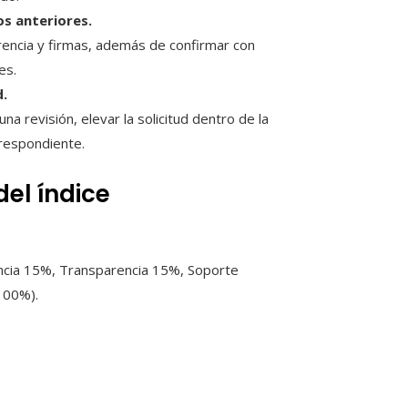
ios anteriores.
rencia y firmas, además de confirmar con
es.
d.
na revisión, elevar la solicitud dentro de la
rrespondiente.
del índice
ncia 15%, Transparencia 15%, Soporte
100%).