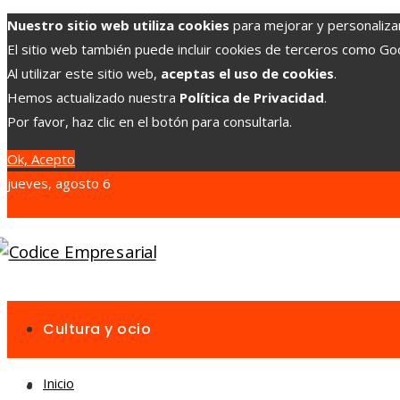
Nuestro sitio web utiliza cookies
para mejorar y personalizar 
El sitio web también puede incluir cookies de terceros como G
Al utilizar este sitio web,
aceptas el uso de cookies
.
Hemos actualizado nuestra
Política de Privacidad
.
Por favor, haz clic en el botón para consultarla.
Ok, Acepto
jueves, agosto 6
Cultura y ocio
Inicio
Inversiones y negocios