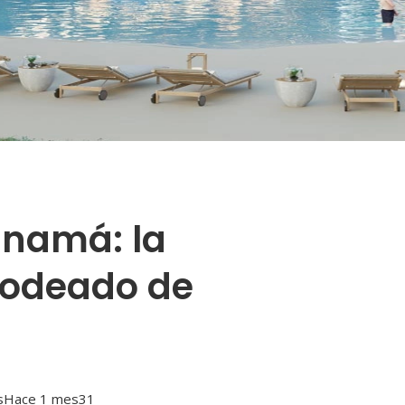
anamá: la
 rodeado de
s
Hace 1 mes
31