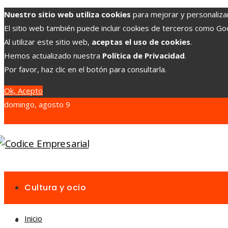
Nuestro sitio web utiliza cookies
para mejorar y personalizar 
El sitio web también puede incluir cookies de terceros como G
Al utilizar este sitio web,
aceptas el uso de cookies
.
Hemos actualizado nuestra
Política de Privacidad
.
Por favor, haz clic en el botón para consultarla.
Ok, Acepto
domingo, agosto 9
Cultura y ocio
Inicio
Inversiones y negocios