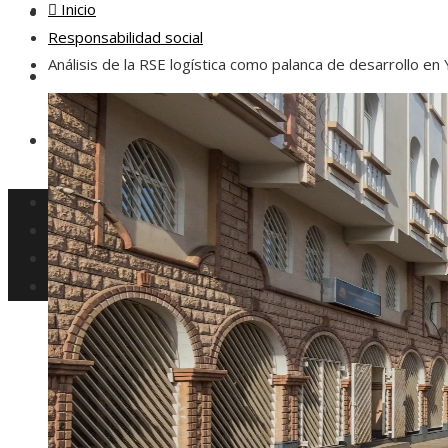
Inicio
Inversiones y negocios
Responsabilidad social
Análisis de la RSE logística como palanca de desarrollo en 
Responsabilidad social
Ciencia y tecnología
Cultura y ocio
Inversiones y negocios
Responsabilidad social
Ciencia y tecnología