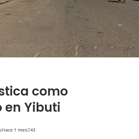
ística como
 en Yibuti
s
Hace 1 mes
43