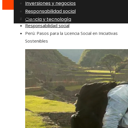
Inversiones y negocios
Responsabilidad social
Inicio
Ciencia y tecnología
Responsabilidad social
Perú: Pasos para la Licencia Social en Iniciativas
Sostenibles