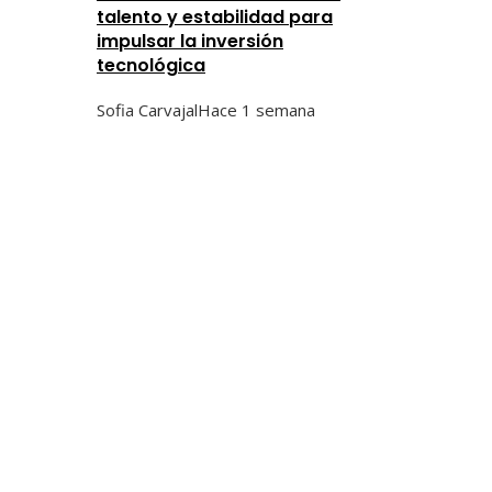
talento y estabilidad para
impulsar la inversión
tecnológica
Sofia Carvajal
Hace 1 semana
Categorías
Ciencia y tecnología
Cultura y ocio
Inversiones y negocios
Responsabilidad social
Tendencias
Hace 17 horas