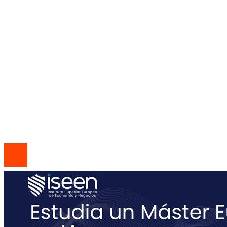
Empresas que adoptaron la jornada laboral de 
horas por convicción social
Mapa Del Sitio
Política de Privacidad
Quiénes Somos
Contacto
© 2026 Todos los derechos reservados | Codice Empresa
Group