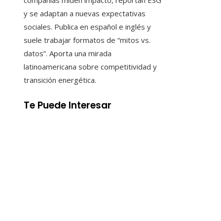
compañías miden impacto, reportan ESG
y se adaptan a nuevas expectativas
sociales. Publica en español e inglés y
suele trabajar formatos de “mitos vs.
datos”. Aporta una mirada
latinoamericana sobre competitividad y
transición energética.
Te Puede Interesar
Categorías
Ciencia y tecnología
Cultura y ocio
Inversiones y negocios
Responsabilidad social