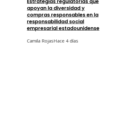
Estrategias regulatorias que
apoyan la diversidad y
compras responsables en la
responsabilidad social
empresarial estadounidense
Camila Rojas
Hace 4 días
Categorías
Ciencia y tecnología
Cultura y ocio
Inversiones y negocios
Responsabilidad social
Tendencias