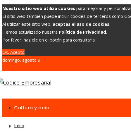
Nuestro sitio web utiliza cookies
para mejorar y personalizar 
El sitio web también puede incluir cookies de terceros como G
Al utilizar este sitio web,
aceptas el uso de cookies
.
Hemos actualizado nuestra
Política de Privacidad
.
Por favor, haz clic en el botón para consultarla.
Ok, Acepto
domingo, agosto 9
Cultura y ocio
Inicio
Inversiones y negocios