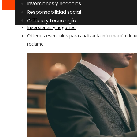
Inversiones y negocios
Responsabilidad social
Inicio
Ciencia y tecnología
Inversiones y negocios
Criterios esenciales para analizar la información de u
reclamo