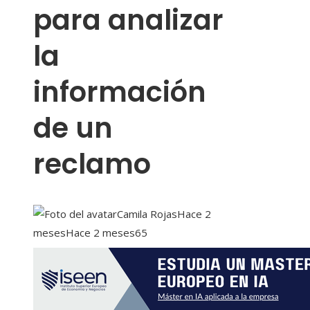
para analizar
la
información
de un
reclamo
Camila Rojas
Hace 2
meses
Hace 2 meses
65